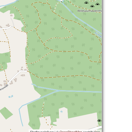
Stadtausstellung | ©
OpenStreetMap
contributors