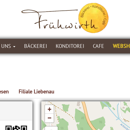
 UNS
BÄCKEREI
KONDITOREI
CAFE
WEBSH
esen
Filiale Liebenau
+
−