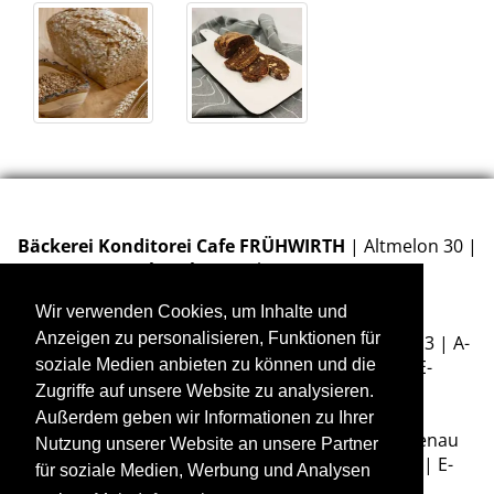
Bäckerei Konditorei Cafe FRÜHWIRTH
| Altmelon 30 |
A-3925
Altmelon
| Tel. +43 2813 7219 | E-
Mail:
office@fruehwirth-baecker.at
Wir verwenden Cookies, um Inhalte und
Anzeigen zu personalisieren, Funktionen für
Bäckerei Konditorei Cafe FRÜHWIRTH
| Markt 3 | A-
4280
Königswiesen
| Tel. +43 7955 6792 | E-
soziale Medien anbieten zu können und die
Mail:
office@fruehwirth-baecker.at
Zugriffe auf unsere Website zu analysieren.
Außerdem geben wir Informationen zu Ihrer
Bäckerei Konditorei Cafe FRÜHWIRTH
| Liebenau
Nutzung unserer Website an unsere Partner
230/2 | A-4252
Liebenau
| Tel. +43 7953 8715 | E-
für soziale Medien, Werbung und Analysen
Mail:
office@fruehwirth-baecker.at