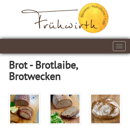
Navi
einb
Brot - Brotlaibe,
Brotwecken